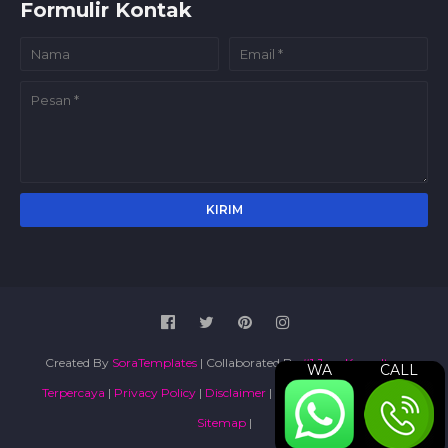
Formulir Kontak
Created By
SoraTemplates
| Collaborated By
#1 Jasa Konsultan
WA
CALL
Terpercaya
|
Privacy Policy
|
Disclaimer
|
Terms and Conditions
|
Sitemap
|