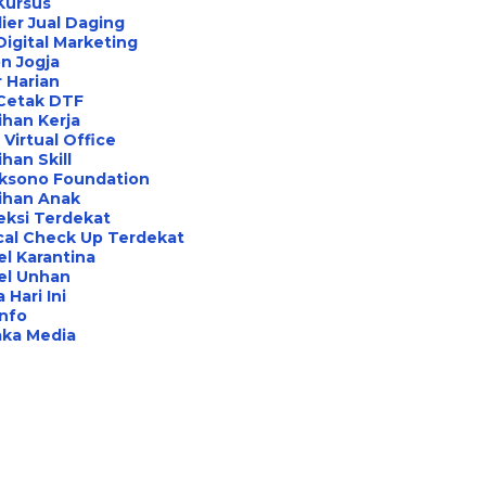
Kursus
ier Jual Daging
Digital Marketing
n Jogja
 Harian
 Cetak DTF
ihan Kerja
Virtual Office
ihan Skill
aksono Foundation
ihan Anak
eksi Terdekat
cal Check Up Terdekat
l Karantina
el Unhan
 Hari Ini
Info
aka Media