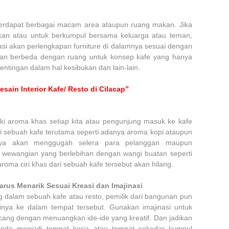
terdapat berbagai macam area ataupun ruang makan. Jika
kan atau untuk berkumpul bersama keluarga atau teman,
asi akan perlengkapan furniture di dalamnya sesuai dengan
akan berbeda dengan ruang untuk konsep kafe yang hanya
ntingan dalam hal kesibukan dan lain-lain.
sain Interior Kafe/ Resto di Cilacap”
ki aroma khas setiap kita atau pengunjung masuk ke kafe
ari sebuah kafe terutama seperti adanya aroma kopi ataupun
nya akan menggugah selera para pelanggan maupun
 wewangian yang berlebihan dengan wangi buatan seperti
oma ciri khas dari sebuah kafe tersebut akan hilang.
rus Menarik Sesuai Kreasi dan Imajinasi
dalam sebuah kafe atau resto, pemilik dari bangunan pun
inya ke dalam tempat tersebut. Gunakan imajinasi untuk
ng dengan menuangkan ide-ide yang kreatif. Dan jadikan
Anda menjadi tempat kerja atau tempat sekedar kumpul