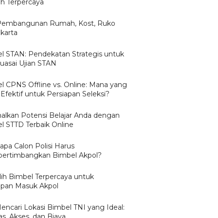
 Terpercaya
Pembangunan Rumah, Kost, Ruko
karta
l STAN: Pendekatan Strategis untuk
asai Ujian STAN
l CPNS Offline vs. Online: Mana yang
Efektif untuk Persiapan Seleksi?
alkan Potensi Belajar Anda dengan
l STTD Terbaik Online
pa Calon Polisi Harus
rtimbangkan Bimbel Akpol?
ih Bimbel Terpercaya untuk
apan Masuk Akpol
Mencari Lokasi Bimbel TNI yang Ideal:
as, Akses, dan Biaya