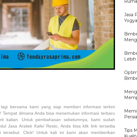
Rumah
Jasa 
Yogya
Bimbe
Mengu
Bimbe
Lebih 
Optim
Bimbe
Menga
Mempe
lagi bersama kami yang siap memberi informasi terkini
Memil
i! Tempat dimana Anda bisa menemukan informasi terbaru
Persi
orit kalian. Untuk pembahasan sebelumnya, kami sudah
l Jasa Arsitek Kafe/ Resto, Anda bisa klik link tersedia
Tips 
i tersebut. Click! Untuk kali ini kami akan memberikan
Kualit