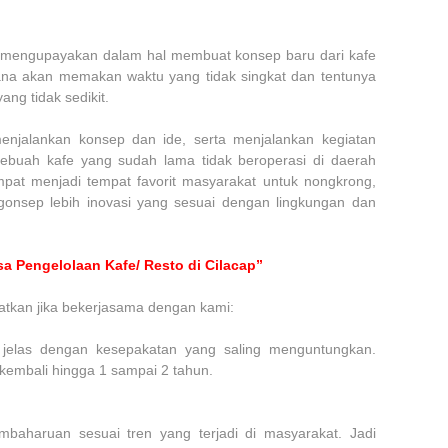
uk mengupayakan dalam hal membuat konsep baru dari kafe
na akan memakan waktu yang tidak singkat dan tentunya
ng tidak sedikit.
njalankan konsep dan ide, serta menjalankan kegiatan
sebuah kafe yang sudah lama tidak beroperasi di daerah
at menjadi tempat favorit masyarakat untuk nongkrong,
gonsep lebih inovasi yang sesuai dengan lingkungan dan
a Pengelolaan Kafe/ Resto di Cilacap”
atkan jika bekerjasama dengan kami:
g jelas dengan kesepakatan yang saling menguntungkan.
 kembali hingga 1 sampai 2 tahun.
baharuan sesuai tren yang terjadi di masyarakat. Jadi