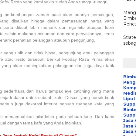
 Kafe/ Resto yang kami yakin sudah Anda tunggu-tunggu.
Mengo
ing perkembangan zaman pasti akan adanya persaingan,
Bimbe
yang disajikan hingga dalam pemasangan harga yang
Renca
a perlu dibuat lebih menarik dan nge-hits ataupun lebih
itu selain makanan minuman dan cara penyajiannya, tentu
Strate
menarik perhatian pelanggan ataupun pengunjung.
sebag
or yang unik dan tidak biasa, pengunjung atau pelanggan
fe atau resto tersebut. Berikut Fooday Rasa Prima akan
or yang akan meningkatkan pelanggan dan juga daya tarik
Bimb
Peng
Kompa
yang sederhana dan harus tampak eye catching yang mana
Media
njadi dasar untuk sebuah kafe. Desain yang bersih tidak
Liput
 namun juga dekorasi interior sebuah ruangan kafe yang
Suppl
Bimb
Suppl
kan menambahkan nilai lebih pada sebuah kafe. Dan kami
Jasa 
uai dengan tema kafe yang Anda inginkan.
Jasa 
Jasa 
 Jasa Arsitek Kafe/ Resto di Cilacap”