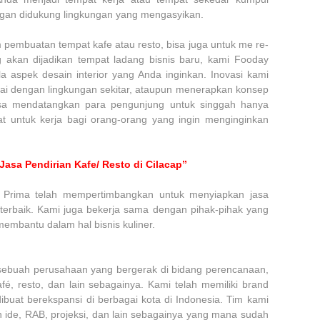
gan didukung lingkungan yang mengasyikan.
pembuatan tempat kafe atau resto, bisa juga untuk me re-
 akan dijadikan tempat ladang bisnis baru, kami Fooday
 aspek desain interior yang Anda inginkan. Inovasi kami
ai dengan lingkungan sekitar, ataupun menerapkan konsep
isa mendatangkan para pengunjung untuk singgah hanya
t untuk kerja bagi orang-orang yang ingin menginginkan
Jasa Pendirian Kafe/ Resto di Cilacap”
a Prima telah mempertimbangkan untuk menyiapkan jasa
as terbaik. Kami juga bekerja sama dengan pihak-pihak yang
mbantu dalam hal bisnis kuliner.
sebuah perusahaan yang bergerak di bidang perencanaan,
fé, resto, dan lain sebagainya. Kami telah memiliki brand
uat berekspansi di berbagai kota di Indonesia. Tim kami
n ide, RAB, projeksi, dan lain sebagainya yang mana sudah