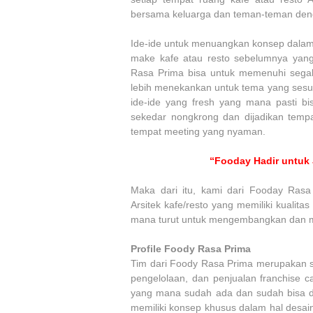
bersama keluarga dan teman-teman den
Ide-ide untuk menuangkan konsep dalam 
make kafe atau resto sebelumnya yang
Rasa Prima bisa untuk memenuhi segala
lebih menekankan untuk tema yang sesu
ide-ide yang fresh yang mana pasti b
sekedar nongkrong dan dijadikan tempa
tempat meeting yang nyaman.
“Fooday Hadir untuk 
Maka dari itu, kami dari Fooday Ras
Arsitek kafe/resto yang memiliki kualit
mana turut untuk mengembangkan dan me
Profile Foody Rasa Prima
Tim dari Foody Rasa Prima merupakan 
pengelolaan, dan penjualan franchise ca
yang mana sudah ada dan sudah bisa dib
memiliki konsep khusus dalam hal desai