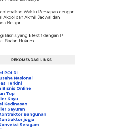
ptimalkan Waktu Persiapan dengan
l Akpol dan Akmil: Jadwal dan
na Belajar
gi Bisnis yang Efektif dengan PT
ai Badan Hukum
REKOMENDASI LINKS
el POLRI
usaha Nasional
s Terkini
 Bisnis Online
an Top
ier Kayu
el Kedinasan
ier Sayuran
Kontraktor Bangunan
Kontraktor jogja
Konveksi Seragam