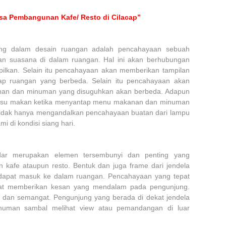
sa Pembangunan Kafe/ Resto di Cilacap”
ting dalam desain ruangan adalah pencahayaan sebuah
n suasana di dalam ruangan. Hal ini akan berhubungan
pilkan. Selain itu pencahayaan akan memberikan tampilan
ap ruangan yang berbeda. Selain itu pencahayaan akan
nan dan minuman yang disuguhkan akan berbeda. Adapun
afsu makan ketika menyantap menu makanan dan minuman
 tidak hanya mengandalkan pencahayaan buatan dari lampu
i di kondisi siang hari.
adar merupakan elemen tersembunyi dan penting yang
kafe ataupun resto. Bentuk dan juga frame dari jendela
a dapat masuk ke dalam ruangan. Pencahayaan yang tepat
pat memberikan kesan yang mendalam pada pengunjung.
if dan semangat. Pengunjung yang berada di dekat jendela
uman sambal melihat view atau pemandangan di luar