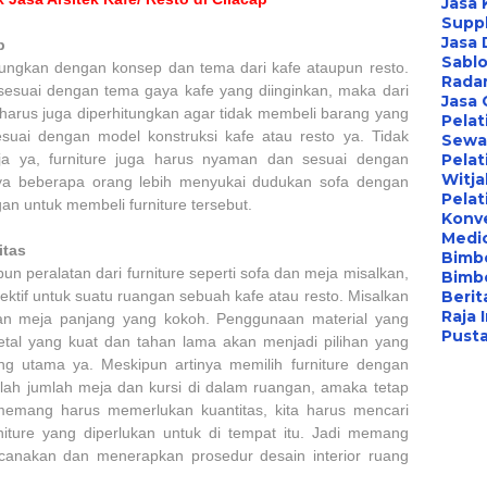
Jasa 
Suppl
Jasa 
p
Sablo
itungkan dengan konsep dan tema dari kafe ataupun resto.
Radar
sesuai dengan tema gaya kafe yang diinginkan, maka dari
Jasa
e harus juga diperhitungkan agar tidak membeli barang yang
Pelat
 sesuai dengan model konstruksi kafe atau resto ya. Tidak
Sewa 
a ya, furniture juga harus nyaman dan sesuai dengan
Pelat
Witj
nya beberapa orang lebih menyukai dudukan sofa dengan
Pelat
n untuk membeli furniture tersebut.
Konv
Medi
itas
Bimbe
n peralatan dari furniture seperti sofa dan meja misalkan,
Bimb
efektif untuk suatu ruangan sebuah kafe atau resto. Misalkan
Berita
Raja 
an meja panjang yang kokoh. Penggunaan material yang
Pust
 metal yang kuat dan tahan lama akan menjadi pilihan yang
yang utama ya. Meskipun artinya memilih furniture dengan
lah jumlah meja dan kursi di dalam ruangan, amaka tetap
 memang harus memerlukan kuantitas, kita harus mencari
iture yang diperlukan untuk di tempat itu. Jadi memang
anakan dan menerapkan prosedur desain interior ruang