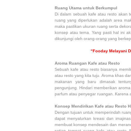
Ruang Utama untuk Berkumpul
Di dalam sebuah kafe atau resto akan 
ruang yang diperlukan adalah area ma
maka pastikan ukuran ruang serta dekor
konsep atau tema. Yang pasti hal ini 
dikunjungi oleh orang-orang yang berkepe
“Fooday Melayani De
Aroma Ruangan Kafe atau Resto
Sebuah kafe atau resto biasanya memili
atau resto yang kita tuju. Aroma khas d
makanan yang baru dimasak tentu
pengunjung. Hindari memberikan aroma
parfum atau penyegar ruangan. Karena ar
Konsep Mendirikan Kafe atau Resto Ha
Dengan tujuan untuk memperindah ruang 
dapat menyalurkan kreasi dan imajinas
membuat konsep mendesain dan meranca
setiap tempat ruang kafe atau resto 