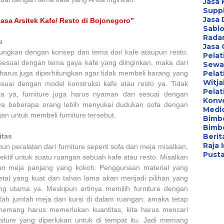
Jasa 
Suppl
Jasa 
asa Arsitek Kafe/ Resto di Bojonegoro”
Sablo
Radar
p
Jasa
itungkan dengan konsep dan tema dari kafe ataupun resto.
Pelat
sesuai dengan tema gaya kafe yang diinginkan, maka dari
Sewa 
e harus juga diperhitungkan agar tidak membeli barang yang
Pelat
Witj
 sesuai dengan model konstruksi kafe atau resto ya. Tidak
Pelat
a ya, furniture juga harus nyaman dan sesuai dengan
Konv
nya beberapa orang lebih menyukai dudukan sofa dengan
Medi
n untuk membeli furniture tersebut.
Bimbe
Bimb
itas
Berita
Raja 
n peralatan dari furniture seperti sofa dan meja misalkan,
Pust
efektif untuk suatu ruangan sebuah kafe atau resto. Misalkan
an meja panjang yang kokoh. Penggunaan material yang
 metal yang kuat dan tahan lama akan menjadi pilihan yang
yang utama ya. Meskipun artinya memilih furniture dengan
lah jumlah meja dan kursi di dalam ruangan, amaka tetap
 memang harus memerlukan kuantitas, kita harus mencari
iture yang diperlukan untuk di tempat itu. Jadi memang