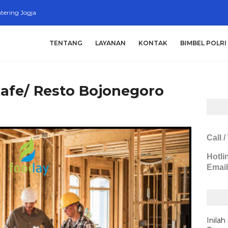
tering Jogja
TENTANG
LAYANAN
KONTAK
BIMBEL POLRI
Kafe/ Resto Bojonegoro
Call 
Hotli
Email
Inilah