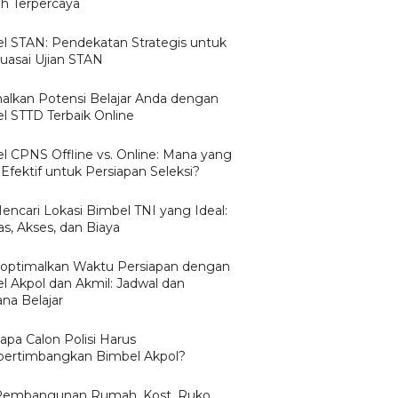
 Terpercaya
l STAN: Pendekatan Strategis untuk
asai Ujian STAN
alkan Potensi Belajar Anda dengan
l STTD Terbaik Online
l CPNS Offline vs. Online: Mana yang
Efektif untuk Persiapan Seleksi?
Mencari Lokasi Bimbel TNI yang Ideal:
as, Akses, dan Biaya
ptimalkan Waktu Persiapan dengan
l Akpol dan Akmil: Jadwal dan
na Belajar
pa Calon Polisi Harus
rtimbangkan Bimbel Akpol?
Pembangunan Rumah, Kost, Ruko