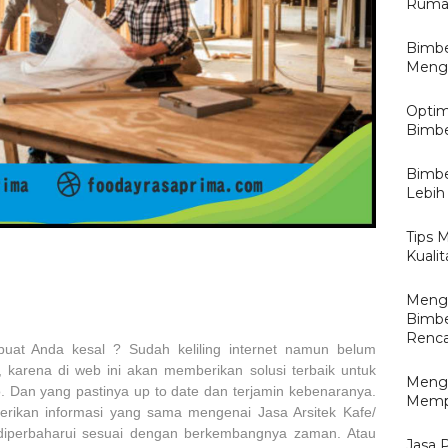
Rumah
Bimbe
Mengu
Optim
Bimbe
Bimbe
Lebih 
Tips 
Kualit
Mengo
Bimbe
Renca
at Anda kesal ? Sudah keliling internet namun belum
karena di web ini akan memberikan solusi terbaik untuk
Menga
. Dan yang pastinya up to date dan terjamin kebenaranya.
Mempe
ikan informasi yang sama mengenai Jasa Arsitek Kafe/
h diperbaharui sesuai dengan berkembangnya zaman. Atau
Jasa 