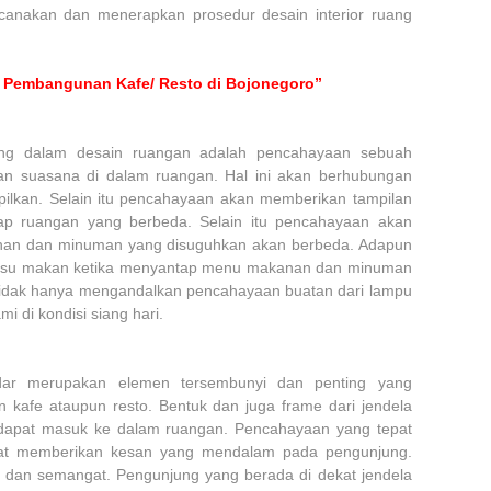
anakan dan menerapkan prosedur desain interior ruang
a Pembangunan Kafe/ Resto di Bojonegoro”
ting dalam desain ruangan adalah pencahayaan sebuah
n suasana di dalam ruangan. Hal ini akan berhubungan
pilkan. Selain itu pencahayaan akan memberikan tampilan
ap ruangan yang berbeda. Selain itu pencahayaan akan
nan dan minuman yang disuguhkan akan berbeda. Adapun
afsu makan ketika menyantap menu makanan dan minuman
 tidak hanya mengandalkan pencahayaan buatan dari lampu
i di kondisi siang hari.
adar merupakan elemen tersembunyi dan penting yang
kafe ataupun resto. Bentuk dan juga frame dari jendela
a dapat masuk ke dalam ruangan. Pencahayaan yang tepat
pat memberikan kesan yang mendalam pada pengunjung.
if dan semangat. Pengunjung yang berada di dekat jendela