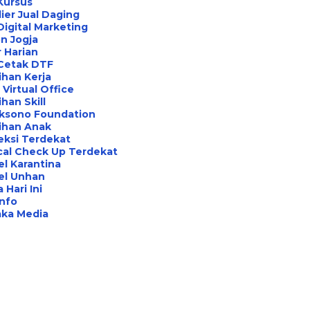
Kursus
ier Jual Daging
Digital Marketing
n Jogja
 Harian
 Cetak DTF
ihan Kerja
Virtual Office
ihan Skill
aksono Foundation
ihan Anak
eksi Terdekat
cal Check Up Terdekat
l Karantina
el Unhan
 Hari Ini
Info
aka Media