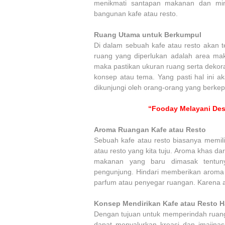
menikmati santapan makanan dan min
bangunan kafe atau resto.
Ruang Utama untuk Berkumpul
Di dalam sebuah kafe atau resto akan 
ruang yang diperlukan adalah area ma
maka pastikan ukuran ruang serta dekor
konsep atau tema. Yang pasti hal ini 
dikunjungi oleh orang-orang yang berkepe
“Fooday Melayani Desa
Aroma Ruangan Kafe atau Resto
Sebuah kafe atau resto biasanya memili
atau resto yang kita tuju. Aroma khas d
makanan yang baru dimasak tentu
pengunjung. Hindari memberikan aroma
parfum atau penyegar ruangan. Karena ar
Konsep Mendirikan Kafe atau Resto Ha
Dengan tujuan untuk memperindah ruang 
dapat menyalurkan kreasi dan imajinas