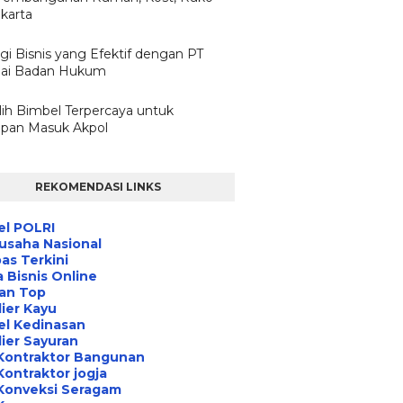
karta
gi Bisnis yang Efektif dengan PT
ai Badan Hukum
ih Bimbel Terpercaya untuk
apan Masuk Akpol
REKOMENDASI LINKS
el POLRI
usaha Nasional
s Terkini
 Bisnis Online
an Top
ier Kayu
el Kedinasan
ier Sayuran
Kontraktor Bangunan
Kontraktor jogja
Konveksi Seragam