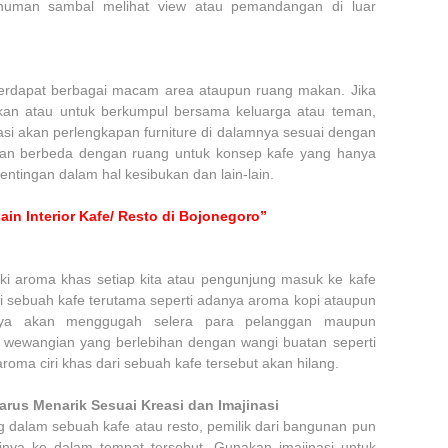
uman sambal melihat view atau pemandangan di luar
terdapat berbagai macam area ataupun ruang makan. Jika
kan atau untuk berkumpul bersama keluarga atau teman,
asi akan perlengkapan furniture di dalamnya sesuai dengan
akan berbeda dengan ruang untuk konsep kafe yang hanya
ntingan dalam hal kesibukan dan lain-lain.
in Interior Kafe/ Resto di Bojonegoro”
ki aroma khas setiap kita atau pengunjung masuk ke kafe
ari sebuah kafe terutama seperti adanya aroma kopi ataupun
nya akan menggugah selera para pelanggan maupun
 wewangian yang berlebihan dengan wangi buatan seperti
oma ciri khas dari sebuah kafe tersebut akan hilang.
rus Menarik Sesuai Kreasi dan Imajinasi
dalam sebuah kafe atau resto, pemilik dari bangunan pun
inya ke dalam tempat tersebut. Gunakan imajinasi untuk