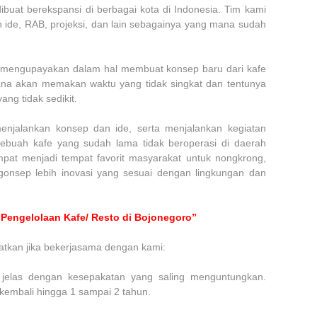
uat berekspansi di berbagai kota di Indonesia. Tim kami
n ide, RAB, projeksi, dan lain sebagainya yang mana sudah
uk mengupayakan dalam hal membuat konsep baru dari kafe
na akan memakan waktu yang tidak singkat dan tentunya
ng tidak sedikit.
njalankan konsep dan ide, serta menjalankan kegiatan
sebuah kafe yang sudah lama tidak beroperasi di daerah
at menjadi tempat favorit masyarakat untuk nongkrong,
gonsep lebih inovasi yang sesuai dengan lingkungan dan
Pengelolaan Kafe/ Resto di Bojonegoro”
atkan jika bekerjasama dengan kami:
g jelas dengan kesepakatan yang saling menguntungkan.
 kembali hingga 1 sampai 2 tahun.