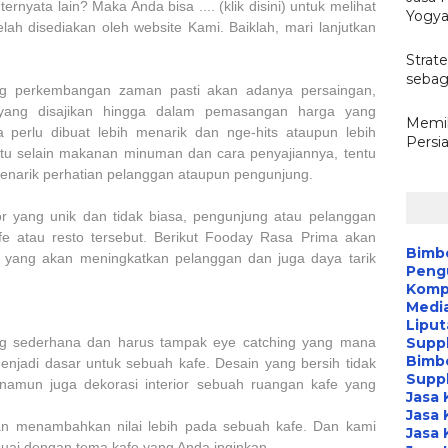
rnyata lain? Maka Anda bisa .... (klik disini) untuk melihat
Yogya
elah disediakan oleh website Kami. Baiklah, mari lanjutkan
Strate
sebag
ing perkembangan zaman pasti akan adanya persaingan,
yang disajikan hingga dalam pemasangan harga yang
Memil
a perlu dibuat lebih menarik dan nge-hits ataupun lebih
Persi
itu selain makanan minuman dan cara penyajiannya, tentu
menarik perhatian pelanggan ataupun pengunjung.
or yang unik dan tidak biasa, pengunjung atau pelanggan
fe atau resto tersebut. Berikut Fooday Rasa Prima akan
Bimb
or yang akan meningkatkan pelanggan dan juga daya tarik
Peng
Kompa
Media
Liput
yang sederhana dan harus tampak eye catching yang mana
Suppl
Bimb
njadi dasar untuk sebuah kafe. Desain yang bersih tidak
Suppl
 namun juga dekorasi interior sebuah ruangan kafe yang
Jasa 
Jasa 
kan menambahkan nilai lebih pada sebuah kafe. Dan kami
Jasa 
uai dengan tema kafe yang Anda inginkan.