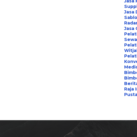
Jasa 
Suppl
Jasa 
Sablo
Radar
Jasa
Pelat
Sewa 
Pelat
Witj
Pelat
Konv
Medi
Bimbe
Bimb
Berita
Raja 
Pust