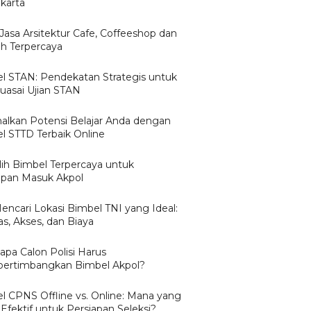
karta
 Jasa Arsitektur Cafe, Coffeeshop dan
 Terpercaya
l STAN: Pendekatan Strategis untuk
asai Ujian STAN
alkan Potensi Belajar Anda dengan
l STTD Terbaik Online
ih Bimbel Terpercaya untuk
apan Masuk Akpol
Mencari Lokasi Bimbel TNI yang Ideal:
as, Akses, dan Biaya
pa Calon Polisi Harus
rtimbangkan Bimbel Akpol?
l CPNS Offline vs. Online: Mana yang
Efektif untuk Persiapan Seleksi?