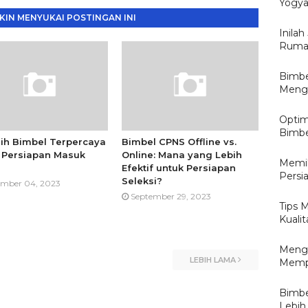
Yogya
IN MENYUKAI POSTINGAN INI
Inilah
Rumah
Bimbe
Mengu
Optim
Bimbe
ih Bimbel Terpercaya
Bimbel CPNS Offline vs.
 Persiapan Masuk
Online: Mana yang Lebih
Memil
Efektif untuk Persiapan
Persi
Seleksi?
mber 04, 2023
September 29, 2023
Tips 
Kualit
Menga
LEBIH LAMA
Mempe
Bimbe
Lebih 