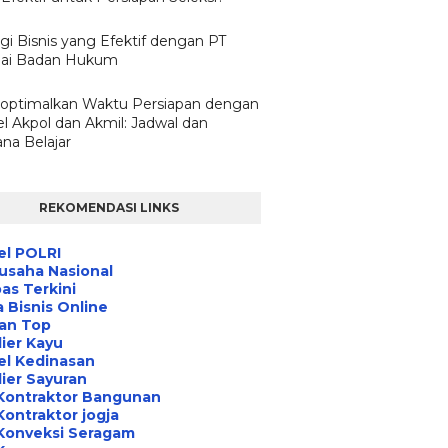
gi Bisnis yang Efektif dengan PT
ai Badan Hukum
ptimalkan Waktu Persiapan dengan
l Akpol dan Akmil: Jadwal dan
na Belajar
REKOMENDASI LINKS
el POLRI
usaha Nasional
s Terkini
 Bisnis Online
an Top
ier Kayu
el Kedinasan
ier Sayuran
Kontraktor Bangunan
Kontraktor jogja
Konveksi Seragam