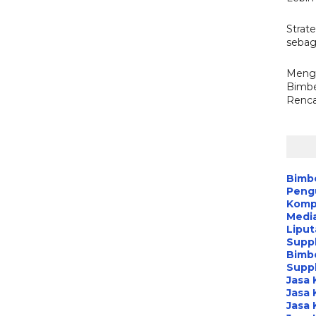
Strate
sebag
Mengo
Bimbe
Renca
Bimb
Peng
Kompa
Media
Liput
Suppl
Bimb
Suppl
Jasa 
Jasa 
Jasa 