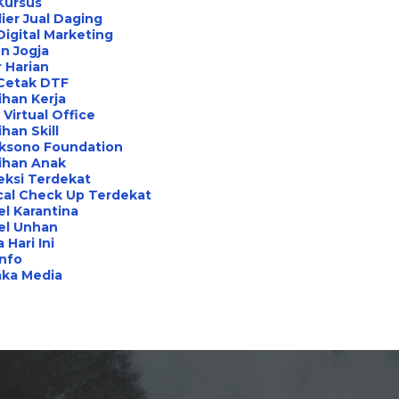
Kursus
ier Jual Daging
Digital Marketing
n Jogja
 Harian
 Cetak DTF
ihan Kerja
Virtual Office
ihan Skill
aksono Foundation
ihan Anak
eksi Terdekat
cal Check Up Terdekat
l Karantina
el Unhan
 Hari Ini
Info
aka Media